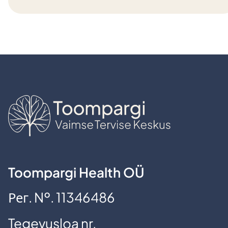
Toompargi Health OÜ
Рег. №. 11346486
Tegevusloa nr.