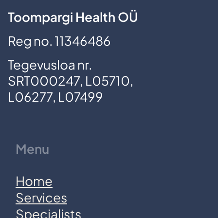
Toompargi Health OÜ
Reg no. 11346486
Tegevusloa nr.
SRT000247, L05710,
L06277, L07499
Menu
Home
Services
Specialists