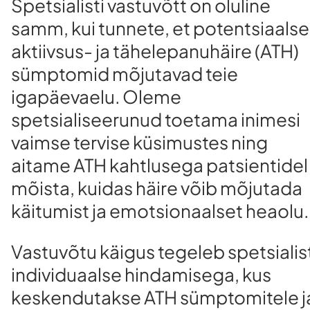
Spetsialisti vastuvõtt on oluline
samm, kui tunnete, et potentsiaals
aktiivsus- ja tähelepanuhäire (ATH)
sümptomid mõjutavad teie
igapäevaelu. Oleme
spetsialiseerunud toetama inimesi
vaimse tervise küsimustes ning
aitame ATH kahtlusega patsientidel
mõista, kuidas häire võib mõjutada
käitumist ja emotsionaalset heaolu.
Vastuvõtu käigus tegeleb spetsialis
individuaalse hindamisega, kus
keskendutakse ATH sümptomitele j